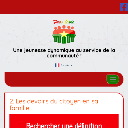
Une jeunesse dynamique au service de la
communauté !
Français
▼
Afficher/
2. Les devoirs du citoyen en sa
famille
Rechercher une définition