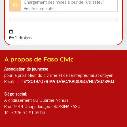
par
Chargement des mises à jour de l’utilisateur.
activité:
Veuillez patienter.
Publié dans
A propos de Faso Civic
Association de jeunesse
pour la promotion du civisme et de l'entrepreunariat citoyen
Récépissé
n°2019/079 MATD/RC/KADIOGO/HC/SG/SAGJ
Siège social:
Arondissement 03 Quartier Nonsin
Rue 19.44 Ouagadougou - BURKINA FASO
Tél: +226 54 91 55 55