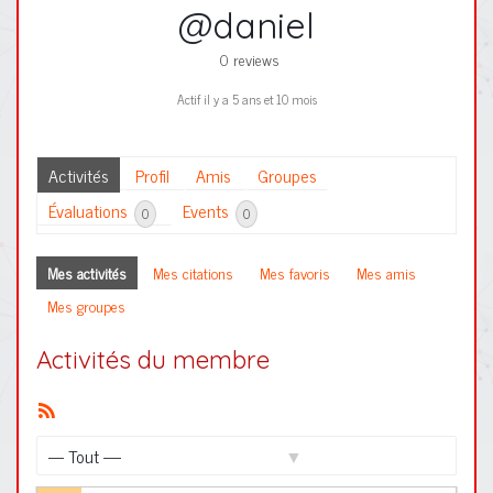
@daniel
0 reviews
Actif il y a 5 ans et 10 mois
Activités
Profil
Amis
Groupes
Évaluations
Events
0
0
Mes activités
Mes citations
Mes favoris
Mes amis
Mes groupes
Activités du membre
Flux
RSS
Afficher