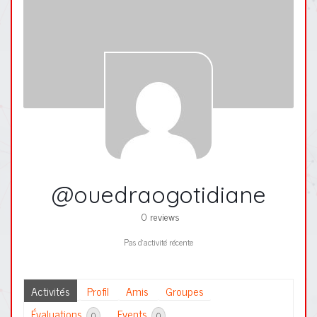
@ouedraogotidiane
0 reviews
Pas d’activité récente
Activités
Profil
Amis
Groupes
Évaluations
Events
0
0